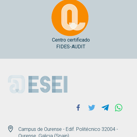
Centro certificado
FIDES-AUDIT
ESEI
Facebook
Twitter
Telegram
Whats
Campus de Ourense - Edif. Politécnico 32004 -
Ourense. Galicia (Spain)