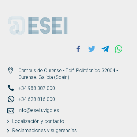
ESEI
Facebook
Twitter
Telegram
Whats
Campus de Ourense - Edif. Politécnico 32004 -
Ourense. Galicia (Spain)
+34 988 387 000
+34 628 816 000
info@esei.uvigo.es
Localización y contacto
Reclamaciones y sugerencias