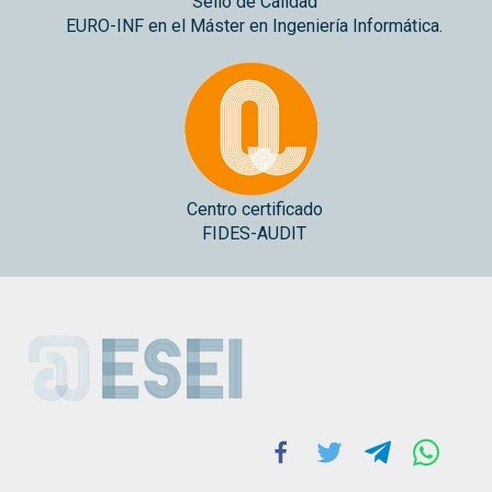
Sello de Calidad
EURO-INF en el Máster en Ingeniería Informática.
Centro certificado
FIDES-AUDIT
ESEI
Facebook
Twitter
Telegram
Whats