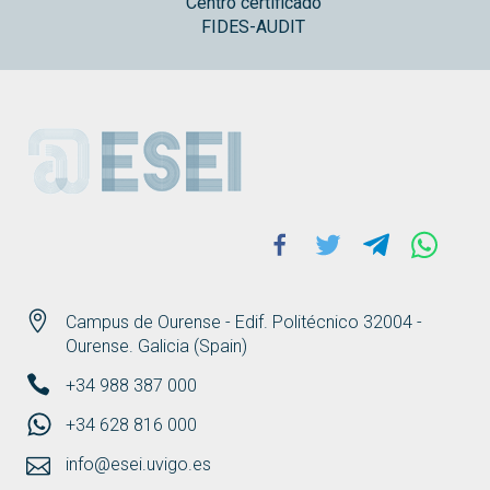
Centro certificado
FIDES-AUDIT
ESEI
Facebook
Twitter
Telegram
Whats
Campus de Ourense - Edif. Politécnico 32004 -
Ourense. Galicia (Spain)
+34 988 387 000
+34 628 816 000
info@esei.uvigo.es