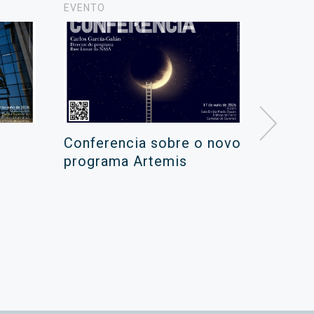
EVENTO
NOTICIA
Conferencia sobre o novo
Campa
programa Artemis
de ver
xuño 