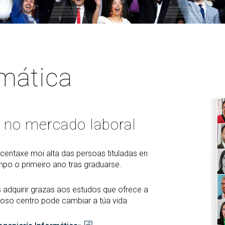
PARS Grado y Máster en
ganos de gobierno
extracurriculares
Ingeniería Informática
ordinación
Prácticas en empresa
Máster Universitario en
legación de Alumnos
Ingeniería Informática (MEI)
PAT-ANEAE (Plan de Acción
evención de riesgos
Tutorial)
Máster Universitario en
borales
Inteligencia Artificial (MIA)
PIUNE
rmática
ualdad
Estudios de Doctorado
Evaluación por Compensación
DDII
legios profesionales
 no mercado laboral
calización y contacto
ía de bienvenida para el
ofesorado nuevo
centaxe moi alta das persoas tituladas en
mpo o primeiro ano tras graduarse.
 adquirir grazas aos estudos que ofrece a
noso centro pode cambiar a túa vida.