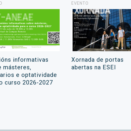
O
EVENTO
ións informativas
Xornada de portas
e másteres,
abertas na ESEI
rarios e optatividade
 o curso 2026-2027