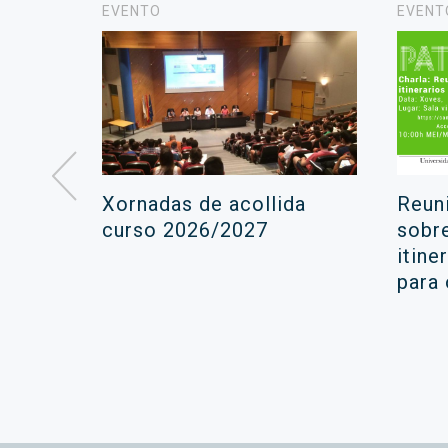
EVENTO
EVENT
á lugar
Xornadas de acollida
Reun
ara a
curso 2026/2027
sobr
itine
ola
para