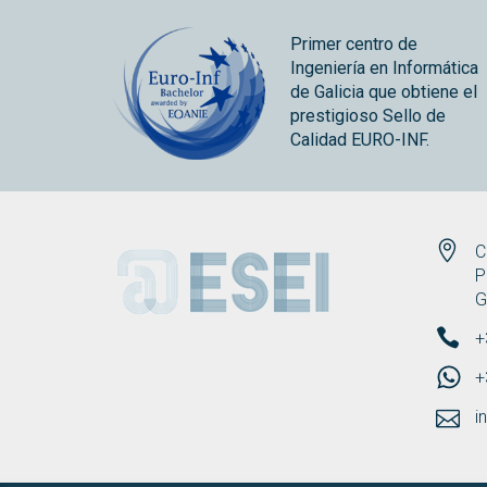
Primer centro de
Ingeniería en Informática
de Galicia que obtiene el
prestigioso Sello de
Calidad EURO-INF.
ESEI
C
P
G
+
+
i