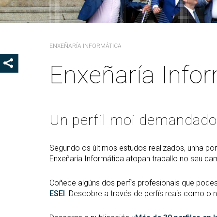
Ór
Co
De
ENXEÑARÍA INFORMÁTICA
Pr
la
Enxeñaría Info
SHOW SHARE BUTTONS
Ig
CO
Co
Un perfil moi demandado
Lo
Gu
pr
Segundo os últimos estudos realizados, unha por
Enxeñaría Informática atopan traballo no seu ca
Coñece algúns dos perfís profesionais que podes
ESEI
. Descobre a través de perfís reais como o 