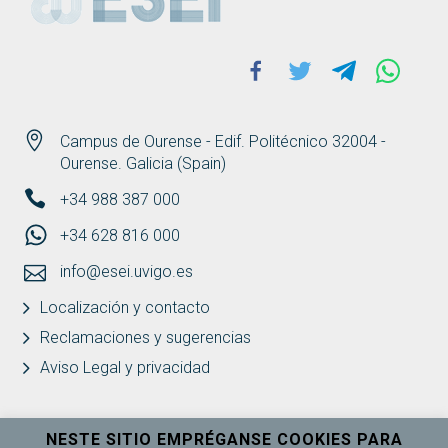
Facebook
Twitter
Telegram
Whats
Campus de Ourense - Edif. Politécnico 32004 -
Ourense. Galicia (Spain)
+34 988 387 000
+34 628 816 000
info@esei.uvigo.es
Localización y contacto
Reclamaciones y sugerencias
Aviso Legal y privacidad
NESTE SITIO EMPRÉGANSE COOKIES PARA