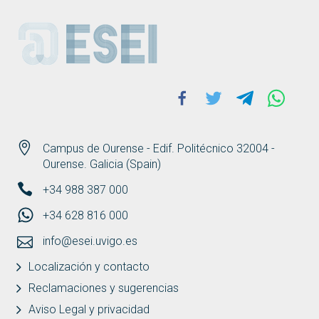
ESEI
Facebook
Twitter
Telegram
Whats
Campus de Ourense - Edif. Politécnico 32004 -
Ourense. Galicia (Spain)
+34 988 387 000
+34 628 816 000
info@esei.uvigo.es
Localización y contacto
Reclamaciones y sugerencias
Aviso Legal y privacidad