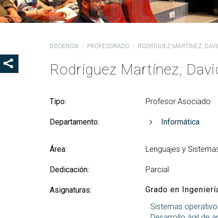
Ór
Co
De
DOCENCIA
PROFESORADO
RODRÍGUEZ MARTÍNEZ, DAVI
Pr
la
Rodríguez Martínez, Davi
SHOW SHARE BUTTONS
Ig
CO
Tipo:
Profesor Asociado
Co
Lo
Departamento:
Informática
Gu
pr
Área:
Lenguajes y Sistema
Dedicación:
Parcial
Grado en Ingenierí
Asignaturas:
Sistemas operativo
Desarrollo ágil de a