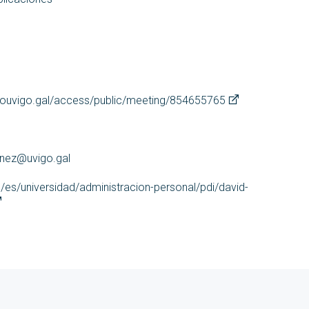
ouvigo.gal/access/public/meeting/854655765
inez@uvigo.gal
l/es/universidad/administracion-personal/pdi/david-