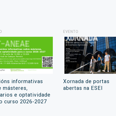
O
EVENTO
ións informativas
Xornada de portas
e másteres,
abertas na ESEI
rarios e optatividade
 o curso 2026-2027