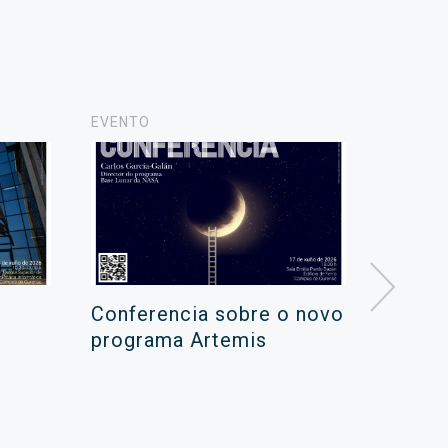
EVENTO
NOTICIA
Conferencia sobre o novo
Campa
programa Artemis
de ver
xuño 