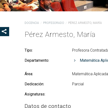
Ór
Co
De
DOCENCIA
PROFESORADO
PÉREZ ARMESTO, MARÍA
Pr
la
Pérez Armesto, María
SHOW SHARE BUTTONS
Ig
CO
Tipo:
Profesora Contratada
Co
Lo
Departamento:
Matemática Aplic
Gu
pr
Área:
Matemática Aplicada 
Dedicación:
Parcial
Asignaturas:
Datos de contacto