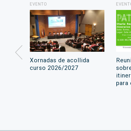
EVENTO
EVENT
á lugar
Xornadas de acollida
Reun
ara a
curso 2026/2027
sobr
itine
ola
para