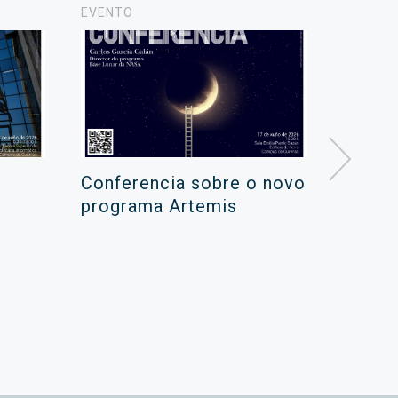
EVENTO
NOTICIA
Conferencia sobre o novo
Campa
programa Artemis
de ver
xuño 