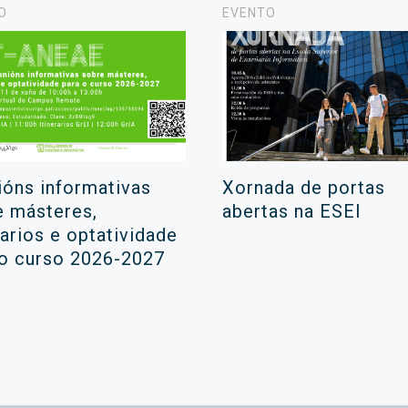
O
EVENTO
ións informativas
Xornada de portas
e másteres,
abertas na ESEI
rarios e optatividade
 o curso 2026-2027