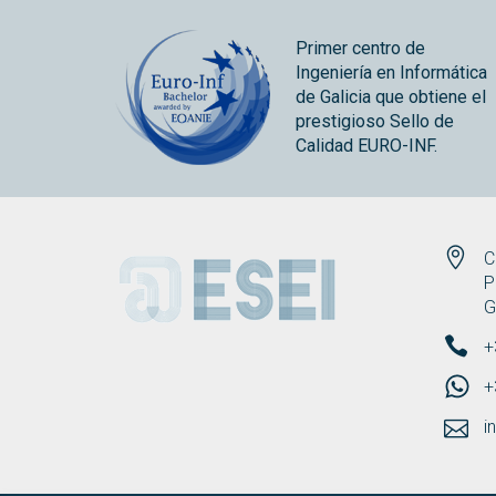
Primer centro de
Ingeniería en Informática
de Galicia que obtiene el
prestigioso Sello de
Calidad EURO-INF.
ESEI
C
P
G
+
+
i