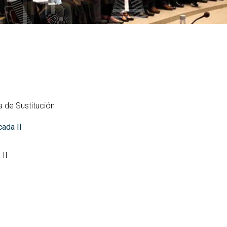
PARS Grado y Máster en
ganos de gobierno
extracurriculares
Ingeniería Informática
ordinación
Prácticas en empresa
Máster Universitario en
legación de Alumnos
Ingeniería Informática (MEI)
PAT-ANEAE (Plan de Acción
evención de riesgos
Tutorial)
Máster Universitario en
borales
Inteligencia Artificial (MIA)
PIUNE
ualdad
Estudios de Doctorado
Evaluación por Compensación
DDII
 de Sustitución
legios profesionales
calización y contacto
ada II
ía de bienvenida para el
ofesorado nuevo
II