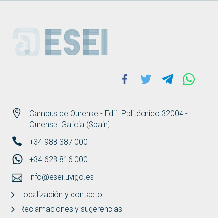
ESEI
Facebook
Twitter
Telegram
Whats
Campus de Ourense - Edif. Politécnico 32004 -
Ourense. Galicia (Spain)
+34 988 387 000
+34 628 816 000
info@esei.uvigo.es
Localización y contacto
Reclamaciones y sugerencias