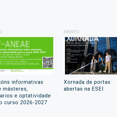
O
EVENTO
ións informativas
Xornada de portas
e másteres,
abertas na ESEI
rarios e optatividade
 o curso 2026-2027