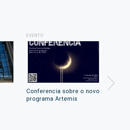
EVENTO
NOTICIA
Conferencia sobre o novo
Campa
programa Artemis
de ver
xuño 