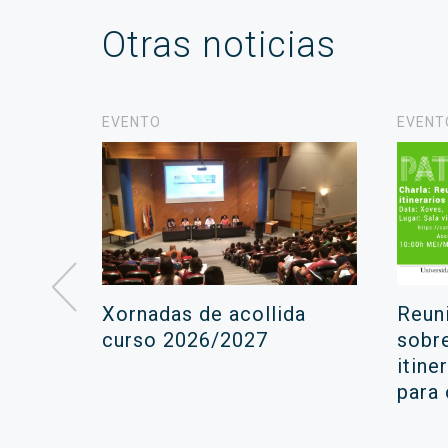
Otras noticias
EVENTO
EVENT
á lugar
Xornadas de acollida
Reun
ara a
curso 2026/2027
sobr
itine
ola
para