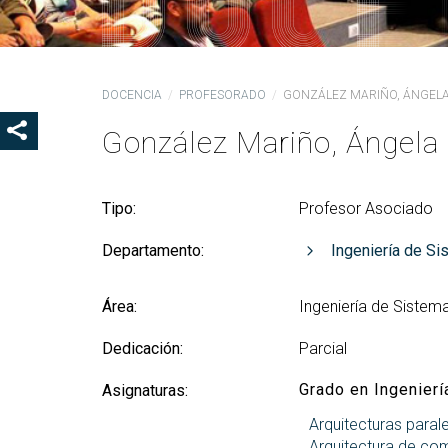
Ór
Co
De
DOCENCIA
PROFESORADO
GONZÁLEZ MARIÑO, ÁNGEL
Pr
la
González Mariño, Ángela
SHOW SHARE BUTTONS
Ig
CO
Tipo:
Profesor Asociado
Co
Lo
Departamento:
Ingeniería de Si
Gu
pr
Área:
Ingeniería de Sistem
Dedicación:
Parcial
Grado en Ingenierí
Asignaturas:
Arquitecturas paral
Arquitectura de co