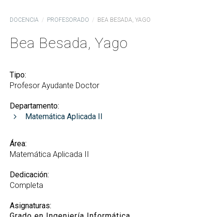
DOCENCIA
PROFESORADO
BEA BESADA, YAGO
Bea Besada, Yago
Tipo:
Profesor Ayudante Doctor
Departamento:
Matemática Aplicada II
Área:
Matemática Aplicada II
Dedicación:
Completa
Asignaturas:
Grado en Ingeniería Informática