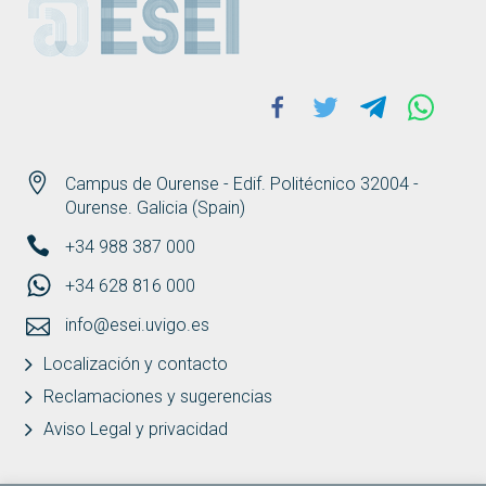
Facebook
Twitter
Telegram
Whats
Campus de Ourense - Edif. Politécnico 32004 -
Ourense. Galicia (Spain)
+34 988 387 000
+34 628 816 000
info@esei.uvigo.es
Localización y contacto
Reclamaciones y sugerencias
Aviso Legal y privacidad