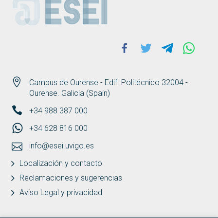
Facebook
Twitter
Telegram
Whats
Campus de Ourense - Edif. Politécnico 32004 -
Ourense. Galicia (Spain)
+34 988 387 000
+34 628 816 000
info@esei.uvigo.es
Localización y contacto
Reclamaciones y sugerencias
Aviso Legal y privacidad