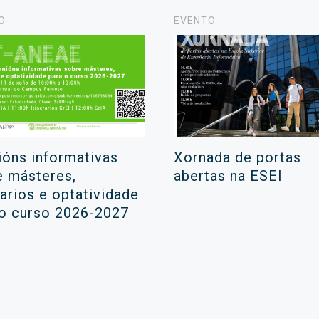
O
EVENTO
ións informativas
Xornada de portas
e másteres,
abertas na ESEI
rarios e optatividade
 o curso 2026-2027