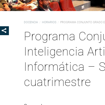
Ór
Co
De
DOCENCIA
HORARIOS
PROGRAMA CONJUNTO GRADO EN I
Pr
la
Programa Conj
SHOW SHARE BUTTONS
Ig
CO
Inteligencia Arti
Co
Lo
Informática – 
Gu
pr
cuatrimestre