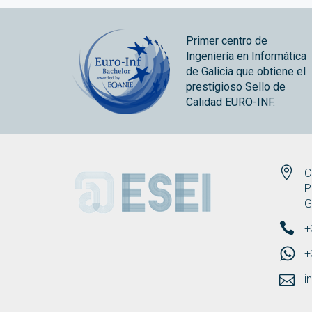
Primer centro de
Ingeniería en Informática
de Galicia que obtiene el
prestigioso Sello de
Calidad EURO-INF.
ESEI
C
P
G
+
+
i