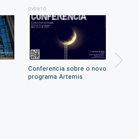
EVENTO
NOTICIA
Conferencia sobre o novo
Campa
programa Artemis
de ver
xuño 