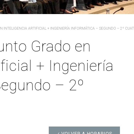
PARS Grado y Máster en
ganos de gobierno
extracurriculares
Ingeniería Informática
ordinación
Prácticas en empresa
Máster Universitario en
legación de Alumnos
Ingeniería Informática (MEI)
PAT-ANEAE (Plan de Acción
NTELIGENCIA ARTIFICIAL + INGENIERÍA INFORMÁTICA – SEGUNDO – 2º CUA
evención de riesgos
Tutorial)
Máster Universitario en
borales
Inteligencia Artificial (MIA)
PIUNE
unto Grado en
ualdad
Estudios de Doctorado
Evaluación por Compensación
DDII
ficial + Ingeniería
legios profesionales
calización y contacto
Segundo – 2º
ía de bienvenida para el
ofesorado nuevo
VOLVER A HORARIOS