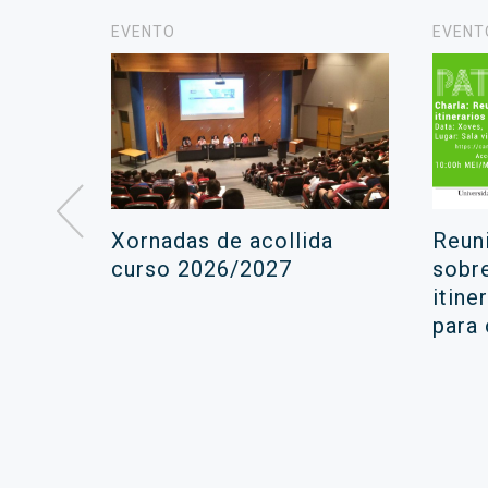
EVENTO
EVENT
á lugar
Xornadas de acollida
Reun
ara a
curso 2026/2027
sobr
itine
ola
para