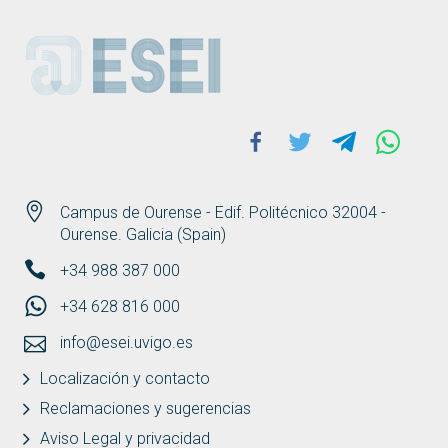
ESEI
Facebook
Twitter
Telegram
Whats
Campus de Ourense - Edif. Politécnico 32004 -
Ourense. Galicia (Spain)
+34 988 387 000
+34 628 816 000
info@esei.uvigo.es
Localización y contacto
Reclamaciones y sugerencias
Aviso Legal y privacidad