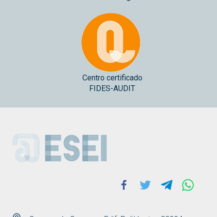
Centro certificado
FIDES-AUDIT
ESEI
Facebook
Twitter
Telegram
Whats