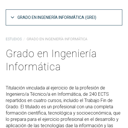
GRADO EN INGENIERÍA INFORMÁTICA (GREI)
Estructura del Plan de Estudios GREI
ESTUDIOS
GRADO EN INGENIERÍA INFORMÁTICA
Asignaturas por curso GREI
Grado en Ingeniería
Especialidades GREI
Informática
Competencias y objetivos GREI
Guías docentes GREI
Curso Puente para la Adaptación al Grado
Titulación vinculada al ejercicio de la profesión de
Ingeniero/a Técnico/a en Informática, de 240 ECTS
Informes de coordinación GREI
repartidos en cuatro cursos, incluido el Trabajo Fin de
Grado. El titulado es un profesional con una completa
Memoria del Título GREI
formación científica, tecnológica y socioeconómica, que
Acceso al GREI
lo prepara para el ejercicio profesional en el desarrollo y
aplicación de las tecnologías dae la información y las