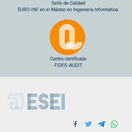
Sello de Calidad
EURO-INF en el Máster en Ingeniería Informática.
Centro certificado
FIDES-AUDIT
ESEI
Facebook
Twitter
Telegram
Whats