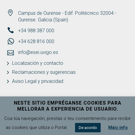
Campus de Ourense - Edif. Politécnico 32004 -
Ourense. Galicia (Spain)
+34 988 387 000
+34 628 816 000
info@esei.uvigo.es
Localización y contacto
Reclamaciones y sugerencias
Aviso Legal y privacidad
NESTE SITIO EMPRÉGANSE COOKIES PARA
MELLORAR A EXPERIENCIA DE USUARIO.
Universidade de Vigo
Ver máis
Coa túa navegación, prestas o teu consentimento para recibir
as cookies que utiliza o Portal.
Máis info
De acordo